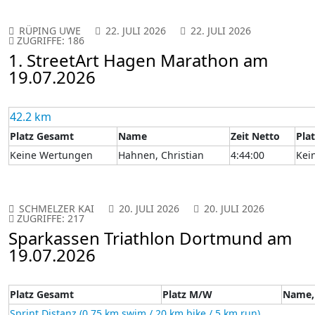
RÜPING UWE
22. JULI 2026
22. JULI 2026
ZUGRIFFE: 186
1. StreetArt Hagen Marathon am
19.07.2026
42.2 km
Platz Gesamt
Name
Zeit Netto
Pla
Keine Wertungen
Hahnen, Christian
4:44:00
Kei
SCHMELZER KAI
20. JULI 2026
20. JULI 2026
ZUGRIFFE: 217
Sparkassen Triathlon Dortmund am
19.07.2026
Platz Gesamt
Platz M/W
Name,
Sprint Distanz (0,75 km swim / 20 km bike / 5 km run)