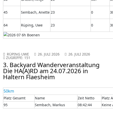
45
Sembach, Anette
23
0
3
64
Rüping, Uwe
23
0
3
RÜPING UWE
26. JULI 2026
26. JULI 2026
ZUGRIFFE: 151
3. Backyard Wanderveranstaltung
Die HA(A)RD am 24.07.2026 in
Haltern Flaesheim
50km
Platz Gesamt
Name
Zeit Netto
Platz 
95
Sembach, Markus
08:42:44
Keine