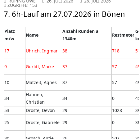
RÜPING UWE
26. JULI 2026
26. JULI 2026
ZUGRIFFE: 153
7. 6h-Lauf am 27.07.2026 in Bönen
Platz
Anzahl Runden a
G
Name
Restmeter
m/w
1340m
k
17
Uhrich, Ingmar
38
718
5
9
Gurlitt, Maike
37
57
4
10
Matzeit, Agnes
37
57
4
Hahnen,
34
34
0
4
Christian
53
Droste, Devon
29
1028
3
25
Droste, Gabriele
29
0
3
30
Grosch, Antje
26
507
3