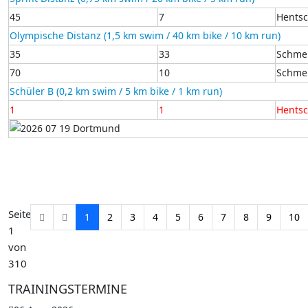
45
7
Hentsc
Olympische Distanz (1,5 km swim / 40 km bike / 10 km run)
35
33
Schmel
70
10
Schmel
Schüler B (0,2 km swim / 5 km bike / 1 km run)
1
1
Hentsch
Seite
1
2
3
4
5
6
7
8
9
10
1
von
310
TRAININGSTERMINE