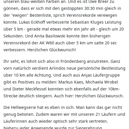
unseren blau-weißen Farben an. Und es ist Uwe Breer zu
gönnen, dass er sich mit den gestoppten 30:30 min gleich in
der "ewigen" Bestenliste, sprich Vereinsrekorde verewigen
konnte. Lukas Eckhoff verbesserte Sebastian Kluges Leistung
über 5 km - gerade mal etwas mehr ein Jahr alt - gleich um 20
Sekunden. Und Anita Basilowski konnte den bisherigen
Vereinsrekord der AK W60 auch über 5 km um satte 20 sec
verbessern. Herzlichen Glückwunsch!
Ihr seht, es lohnt sich also in Fröndenberg anzutreten. Ganz
vorn natürlich verdient Arlindos neue persönliche Bestleistung
über 10 km alle Achtung. Und auch aus Anjas Läufergruppe
gibt es Positives zu melden: Markus Kaes, Michaela Wrobel
und Dieter Meckfessel konnten sich ebenfalls auf der 10km-
Strecke deutlich steigern. Auch hier: Herzlichen Glückwunsch.
Die Hellwegserie hat es eben in sich. Man kann das gar nicht
genug betonen. Zudem waren wir mit unseren 21 Läufern und
Läuferinnen auch wieder optisch sehr stark vertreten.
Nahezu jeder Anwesende wurde zur Siegerehrung