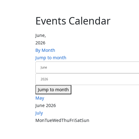
Events Calendar
June,
2026
By Month
Jump to month
Jump to month
May
June 2026
July
Mon
Tue
Wed
Thu
Fri
Sat
Sun