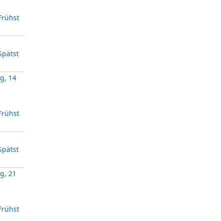
Frühst
Spätst
g, 14
Frühst
Spätst
g, 21
Frühst