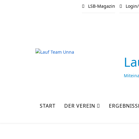
LSB-Magazin
Login/
La
Mitein
START
DER VEREIN
ERGEBNISS