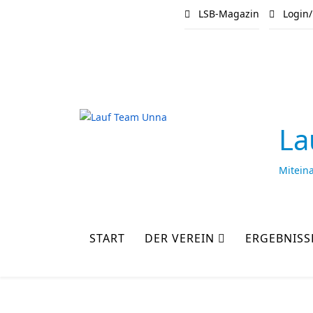
LSB-Magazin
Login/
La
Mitein
START
DER VEREIN
ERGEBNISS