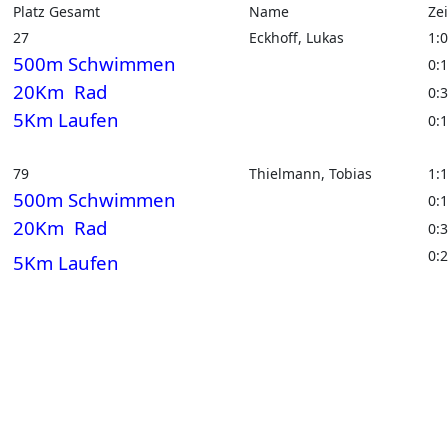
Platz Gesamt
Name
Zei
27
Eckhoff, Lukas
1:
500m Schwimmen
0:
20Km Rad
0:
5Km Laufen
0:
79
Thielmann, Tobias
1:
500m Schwimmen
0:
20Km Rad
0:
0:
5Km Laufen