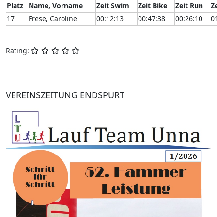
Platz
Name, Vorname
Zeit Swim
Zeit Bike
Zeit Run
Z
17
Frese, Caroline
00:12:13
00:47:38
00:26:10
0
Rating:
VEREINSZEITUNG ENDSPURT