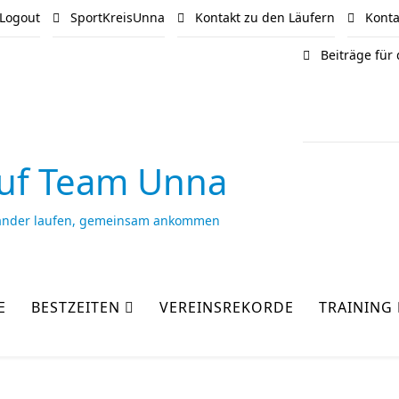
Logout
SportKreisUnna
Kontakt zu den Läufern
Kontak
Beiträge für
uf Team Unna
ander laufen, gemeinsam ankommen
E
BESTZEITEN
VEREINSREKORDE
TRAINING