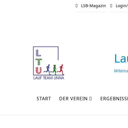
LSB-Magazin
Login/
La
Mitein
START
DER VEREIN
ERGEBNISS